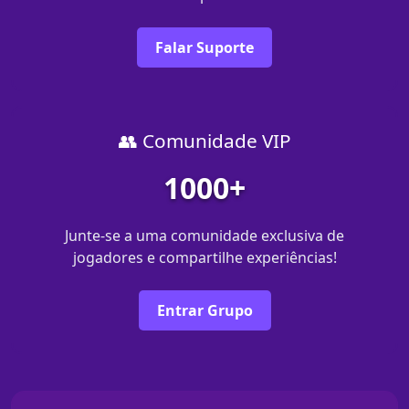
Falar Suporte
👥 Comunidade VIP
1000+
Junte-se a uma comunidade exclusiva de
jogadores e compartilhe experiências!
Entrar Grupo