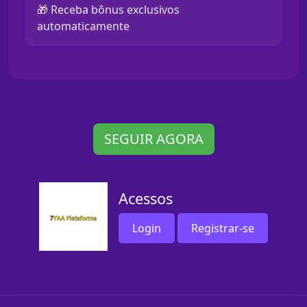
🎁 Receba bônus exclusivos
automaticamente
SEGUIR AGORA
Acessos
Login
Registrar-se