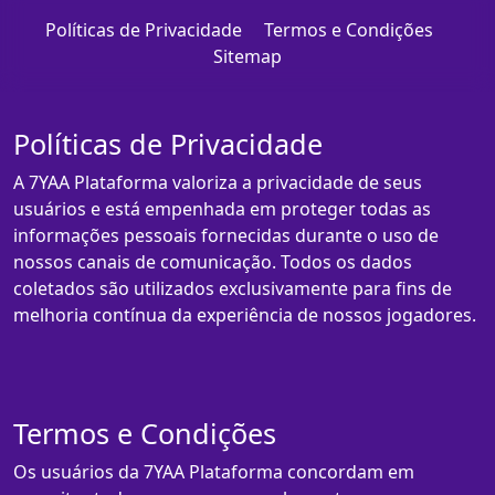
Políticas de Privacidade
Termos e Condições
Sitemap
Políticas de Privacidade
A 7YAA Plataforma valoriza a privacidade de seus
usuários e está empenhada em proteger todas as
informações pessoais fornecidas durante o uso de
nossos canais de comunicação. Todos os dados
coletados são utilizados exclusivamente para fins de
melhoria contínua da experiência de nossos jogadores.
Termos e Condições
Os usuários da 7YAA Plataforma concordam em