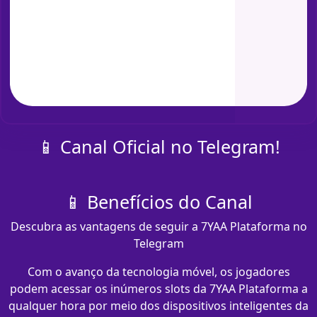
📱 Canal Oficial no Telegram!
📱 Benefícios do Canal
Descubra as vantagens de seguir a 7YAA Plataforma no
Telegram
Com o avanço da tecnologia móvel, os jogadores
podem acessar os inúmeros slots da 7YAA Plataforma a
qualquer hora por meio dos dispositivos inteligentes da