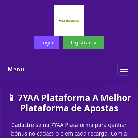
Login
Registrar-se
Menu
📱 7YAA Plataforma A Melhor
Plataforma de Apostas
Cadastre-se na 7YAA Plataforma para ganhar
bônus no cadastro e em cada recarga. Com a