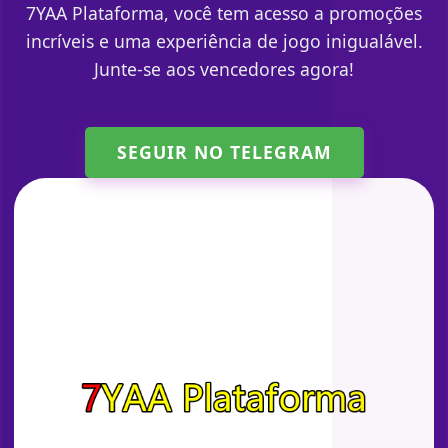
7YAA Plataforma, você tem acesso a promoções
incríveis e uma experiência de jogo inigualável.
Junte-se aos vencedores agora!
SEGUIR NO TELEGRAM