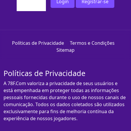
Login
Registrar-se
Políticas de Privacidade
Termos e Condições
Sitemap
Políticas de Privacidade
A 78F.Com valoriza a privacidade de seus usuários e
está empenhada em proteger todas as informações
pessoais fornecidas durante o uso de nossos canais de
comunicação. Todos os dados coletados são utilizados
exclusivamente para fins de melhoria contínua da
experiência de nossos jogadores.