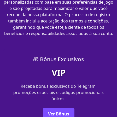
personalizadas com base em suas preferências de jogo
e são projetadas para maximizar o valor que você
recebe da nossa plataforma. O processo de registro
também inclui a aceitação dos termos e condições,
garantindo que você esteja ciente de todos os
benefícios e responsabilidades associados à sua conta.
🎁 Bônus Exclusivos
VIP
Receba bônus exclusivos do Telegram,
promoções especiais e códigos promocionais
únicos!
Ver Bônus