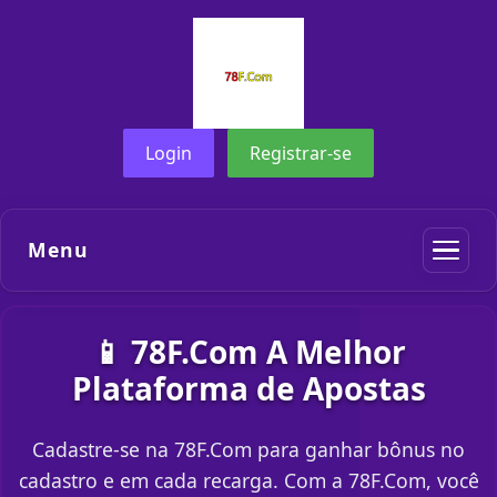
Login
Registrar-se
Menu
📱 78F.Com A Melhor
Plataforma de Apostas
Cadastre-se na 78F.Com para ganhar bônus no
cadastro e em cada recarga. Com a 78F.Com, você