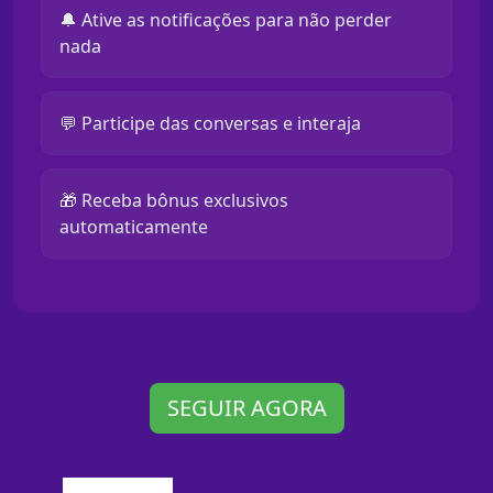
🔔 Ative as notificações para não perder
nada
💬 Participe das conversas e interaja
🎁 Receba bônus exclusivos
automaticamente
SEGUIR AGORA