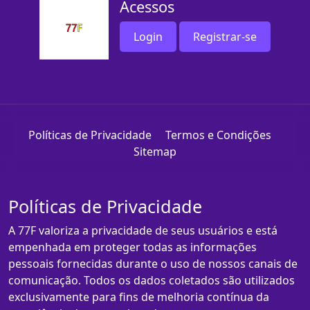
Acessos
Login
Registrar-se
Políticas de Privacidade
Termos e Condições
Sitemap
Políticas de Privacidade
A 77F valoriza a privacidade de seus usuários e está
empenhada em proteger todas as informações
pessoais fornecidas durante o uso de nossos canais de
comunicação. Todos os dados coletados são utilizados
exclusivamente para fins de melhoria contínua da