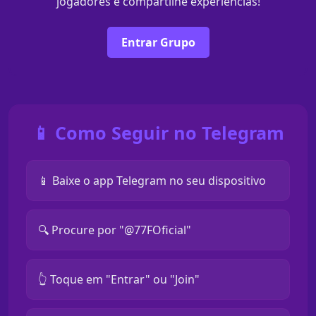
jogadores e compartilhe experiências!
Entrar Grupo
📱 Como Seguir no Telegram
📱 Baixe o app Telegram no seu dispositivo
🔍 Procure por "@77FOficial"
👆 Toque em "Entrar" ou "Join"