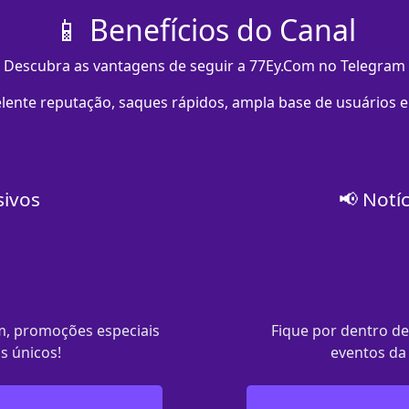
📱 Benefícios do Canal
Descubra as vantagens de seguir a 77Ey.Com no Telegram
lente reputação, saques rápidos, ampla base de usuários e
sivos
📢 Notí
m, promoções especiais
Fique por dentro d
s únicos!
eventos da