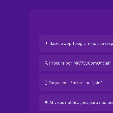
📱 Baixe o app Telegram no seu disp
🔍 Procure por "@77Ey.ComOficial"
👆 Toque em "Entrar" ou "Join"
🔔 Ative as notificações para não p