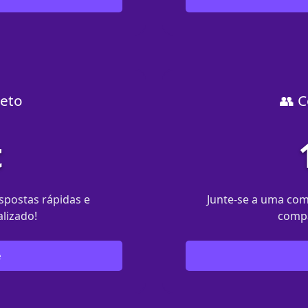
reto
👥 
t
espostas rápidas e
Junte-se a uma com
lizado!
compa
e