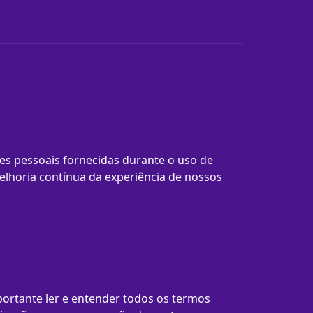
es pessoais fornecidas durante o uso de
elhoria contínua da experiência de nossos
ortante ler e entender todos os termos