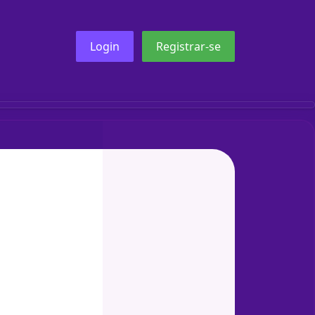
Login
Registrar-se