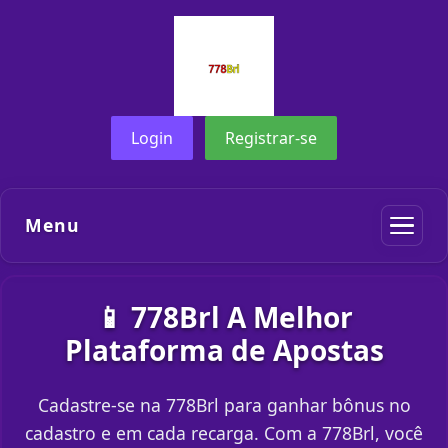
Login
Registrar-se
Menu
📱 778Brl A Melhor
Plataforma de Apostas
Cadastre-se na 778Brl para ganhar bônus no
cadastro e em cada recarga. Com a 778Brl, você