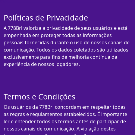
Políticas de Privacidade
A 778Brl valoriza a privacidade de seus usuários e está
empenhada em proteger todas as informações
pessoais fornecidas durante o uso de nossos canais de
comunicação. Todos os dados coletados são utilizados
exclusivamente para fins de melhoria contínua da
experiência de nossos jogadores.
Termos e Condições
Os usuários da 778Brl concordam em respeitar todas
as regras e regulamentos estabelecidos. É importante
ler e entender todos os termos antes de participar de
nossos canais de comunicação. A violação destes