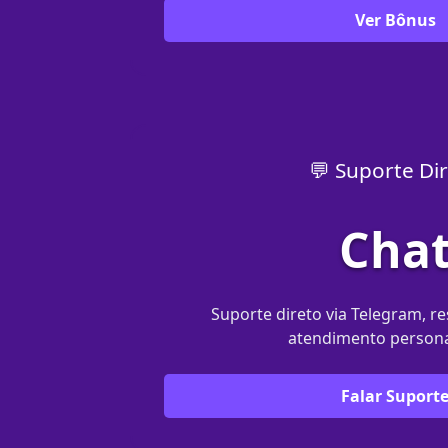
Ver Bônus
💬 Suporte Di
Cha
Suporte direto via Telegram, r
atendimento persona
Falar Suport