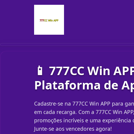
📱 777CC Win AP
Plataforma de A
Cadastre-se na 777CC Win APP para gan
em cada recarga. Com a 777CC Win APP,
promoções incríveis e uma experiência d
Junte-se aos vencedores agora!