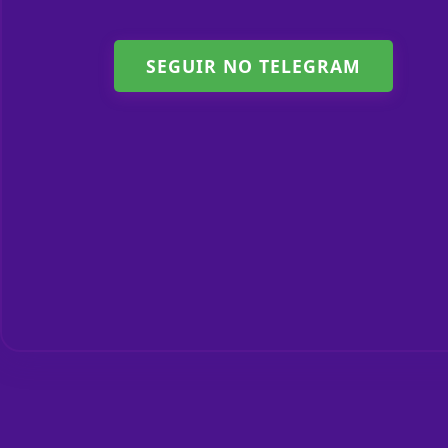
SEGUIR NO TELEGRAM