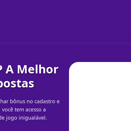
P A Melhor
postas
har bônus no cadastro e
 você tem acesso a
e jogo inigualável.