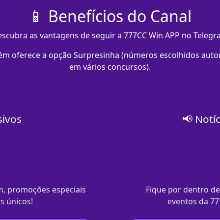
📱 Benefícios do Canal
scubra as vantagens de seguir a 777CC Win APP no Teleg
bém oferece a opção Surpresinha (números escolhidos aut
em vários concursos).
sivos
📢 Notí
m, promoções especiais
Fique por dentro d
s únicos!
eventos da 77