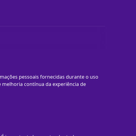
rmações pessoais fornecidas durante o uso
e melhoria contínua da experiência de