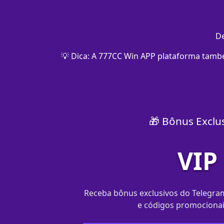
De
💡 Dica: A 777CC Win APP plataforma tam
🎁 Bônus Exclu
VIP
Receba bônus exclusivos do Telegra
e códigos promocionai