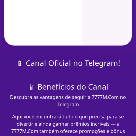
📱 Canal Oficial no Telegram!
📱 Benefícios do Canal
Descubra as vantagens de seguir a 7777M.Com no
Telegram
Aqui você encontrará tudo o que precisa para se
divertir e ainda ganhar prêmios incríveis — a
7777M.Com também oferece promoções e bônus