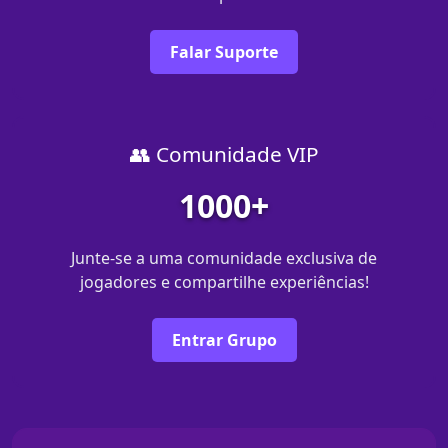
Falar Suporte
👥 Comunidade VIP
1000+
Junte-se a uma comunidade exclusiva de
jogadores e compartilhe experiências!
Entrar Grupo