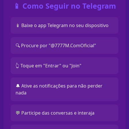
📱 Como Seguir no Telegram
📱 Baixe o app Telegram no seu dispositivo
🔍 Procure por "@7777M.ComOficial"
👆 Toque em "Entrar" ou "Join"
🔔 Ative as notificações para não perder
nada
💬 Participe das conversas e interaja