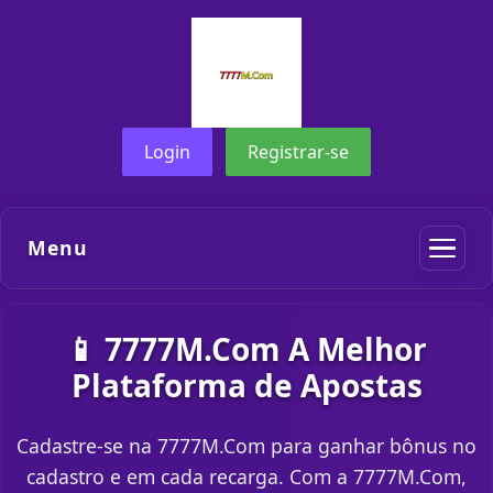
Login
Registrar-se
Menu
📱 7777M.Com A Melhor
Plataforma de Apostas
Cadastre-se na 7777M.Com para ganhar bônus no
cadastro e em cada recarga. Com a 7777M.Com,