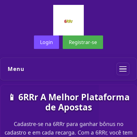
Login
Registrar-se
Menu
📱 6RRr A Melhor Plataforma
de Apostas
Cadastre-se na 6RRr para ganhar bônus no
cadastro e em cada recarga. Com a 6RRr, você tem