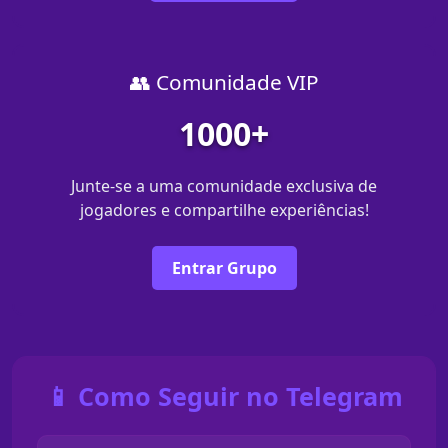
👥 Comunidade VIP
1000+
Junte-se a uma comunidade exclusiva de
jogadores e compartilhe experiências!
Entrar Grupo
📱 Como Seguir no Telegram