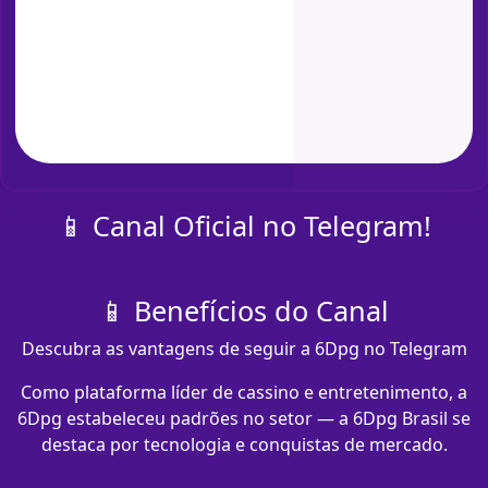
📱 Canal Oficial no Telegram!
📱 Benefícios do Canal
Descubra as vantagens de seguir a 6Dpg no Telegram
Como plataforma líder de cassino e entretenimento, a
6Dpg estabeleceu padrões no setor — a 6Dpg Brasil se
destaca por tecnologia e conquistas de mercado.