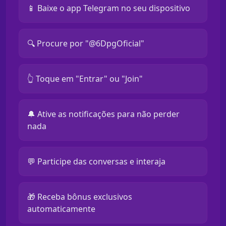
📱 Baixe o app Telegram no seu dispositivo
🔍 Procure por "@6DpgOficial"
👆 Toque em "Entrar" ou "Join"
🔔 Ative as notificações para não perder
nada
💬 Participe das conversas e interaja
🎁 Receba bônus exclusivos
automaticamente