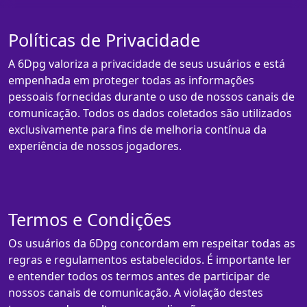
Políticas de Privacidade
A 6Dpg valoriza a privacidade de seus usuários e está
empenhada em proteger todas as informações
pessoais fornecidas durante o uso de nossos canais de
comunicação. Todos os dados coletados são utilizados
exclusivamente para fins de melhoria contínua da
experiência de nossos jogadores.
Termos e Condições
Os usuários da 6Dpg concordam em respeitar todas as
regras e regulamentos estabelecidos. É importante ler
e entender todos os termos antes de participar de
nossos canais de comunicação. A violação destes