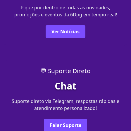
Fique por dentro de todas as novidades,
promoções e eventos da 6Dpg em tempo real!
Ver Notícias
💬 Suporte Direto
Chat
Suporte direto via Telegram, respostas rápidas e
atendimento personalizado!
Falar Suporte