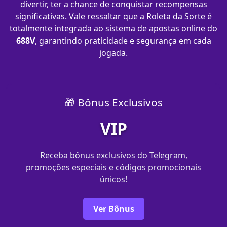
divertir, ter a chance de conquistar recompensas
significativas. Vale ressaltar que a Roleta da Sorte é
totalmente integrada ao sistema de apostas online do
688V
, garantindo praticidade e segurança em cada
jogada.
🎁 Bônus Exclusivos
VIP
Receba bônus exclusivos do Telegram,
promoções especiais e códigos promocionais
únicos!
Ver Bônus