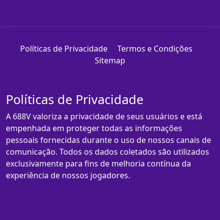
Políticas de Privacidade
Termos e Condições
Sitemap
Políticas de Privacidade
A 688V valoriza a privacidade de seus usuários e está
empenhada em proteger todas as informações
pessoais fornecidas durante o uso de nossos canais de
comunicação. Todos os dados coletados são utilizados
exclusivamente para fins de melhoria contínua da
experiência de nossos jogadores.