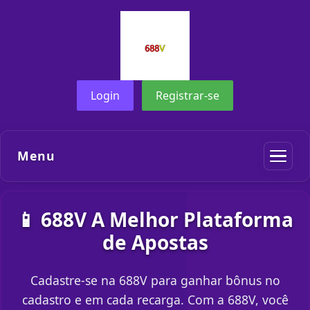
Login
Registrar-se
Menu
📱 688V A Melhor Plataforma
de Apostas
Cadastre-se na 688V para ganhar bônus no
cadastro e em cada recarga. Com a 688V, você