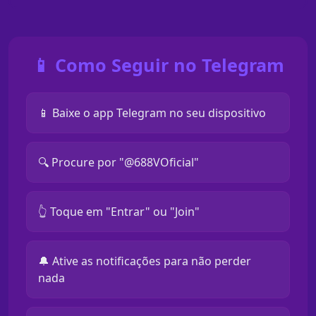
📱 Como Seguir no Telegram
📱 Baixe o app Telegram no seu dispositivo
🔍 Procure por "@688VOficial"
👆 Toque em "Entrar" ou "Join"
🔔 Ative as notificações para não perder
nada