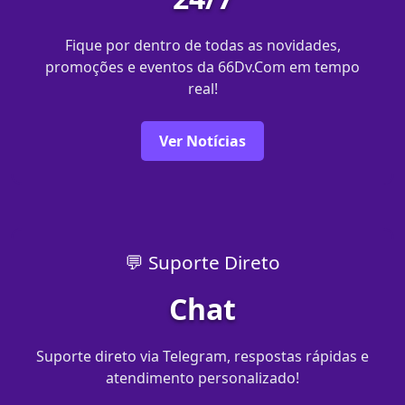
Fique por dentro de todas as novidades,
promoções e eventos da 66Dv.Com em tempo
real!
Ver Notícias
💬 Suporte Direto
Chat
Suporte direto via Telegram, respostas rápidas e
atendimento personalizado!