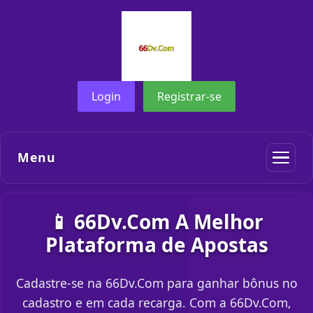
Login
Registrar-se
Menu
📱 66Dv.Com A Melhor
Plataforma de Apostas
Cadastre-se na 66Dv.Com para ganhar bônus no
cadastro e em cada recarga. Com a 66Dv.Com,