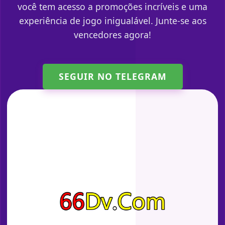
você tem acesso a promoções incríveis e uma
experiência de jogo inigualável. Junte-se aos
vencedores agora!
SEGUIR NO TELEGRAM