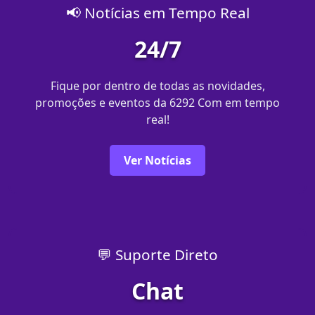
📢 Notícias em Tempo Real
24/7
Fique por dentro de todas as novidades,
promoções e eventos da 6292 Com em tempo
real!
Ver Notícias
💬 Suporte Direto
Chat