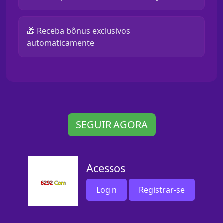
🎁 Receba bônus exclusivos
automaticamente
SEGUIR AGORA
Acessos
Login
Registrar-se