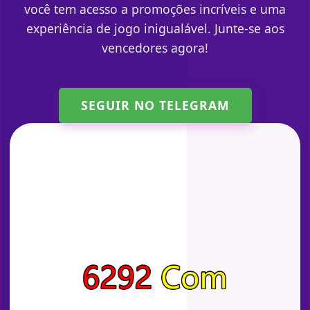
você tem acesso a promoções incríveis e uma
experiência de jogo inigualável. Junte-se aos
vencedores agora!
SEGUIR NO TELEGRAM