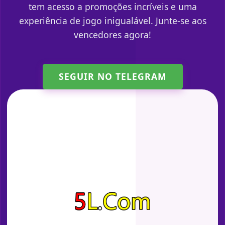
tem acesso a promoções incríveis e uma
experiência de jogo inigualável. Junte-se aos
vencedores agora!
SEGUIR NO TELEGRAM