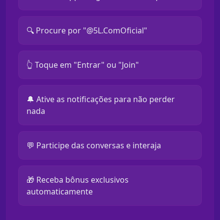
🔍 Procure por "@5L.ComOficial"
👆 Toque em "Entrar" ou "Join"
🔔 Ative as notificações para não perder
nada
💬 Participe das conversas e interaja
🎁 Receba bônus exclusivos
automaticamente