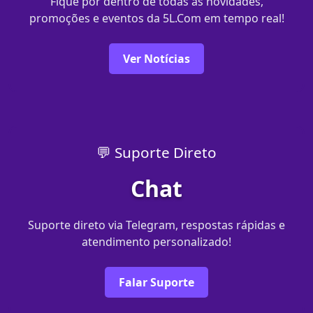
Fique por dentro de todas as novidades,
promoções e eventos da 5L.Com em tempo real!
Ver Notícias
💬 Suporte Direto
Chat
Suporte direto via Telegram, respostas rápidas e
atendimento personalizado!
Falar Suporte