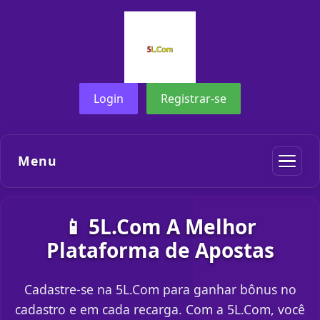
Login
Registrar-se
Menu
📱 5L.Com A Melhor
Plataforma de Apostas
Cadastre-se na 5L.Com para ganhar bônus no
cadastro e em cada recarga. Com a 5L.Com, você