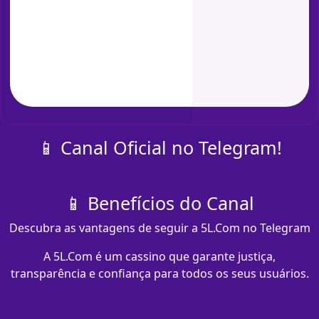
📱 Canal Oficial no Telegram!
📱 Benefícios do Canal
Descubra as vantagens de seguir a 5L.Com no Telegram
A 5L.Com é um cassino que garante justiça,
transparência e confiança para todos os seus usuários.