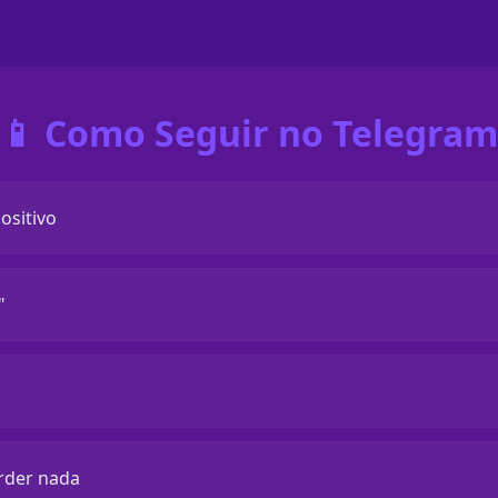
📱 Como Seguir no Telegram
ositivo
"
erder nada