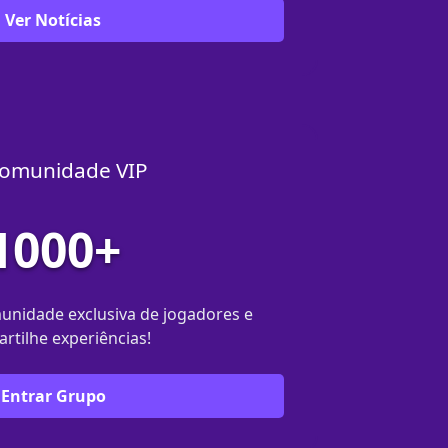
Ver Notícias
Comunidade VIP
1000+
unidade exclusiva de jogadores e
rtilhe experiências!
Entrar Grupo