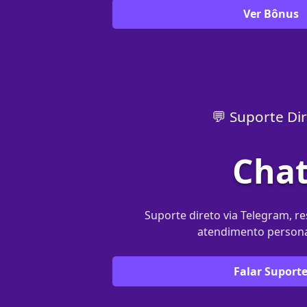
Ver Bônus
💬 Suporte Di
Cha
Suporte direto via Telegram, r
atendimento persona
Falar Suport