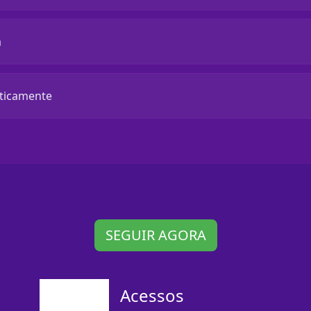
a
aticamente
SEGUIR AGORA
Acessos