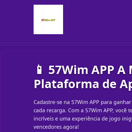
📱 57Wim APP A 
Plataforma de A
Cadastre-se na 57Wim APP para ganhar
cada recarga. Com a 57Wim APP, você 
incríveis e uma experiência de jogo inig
vencedores agora!