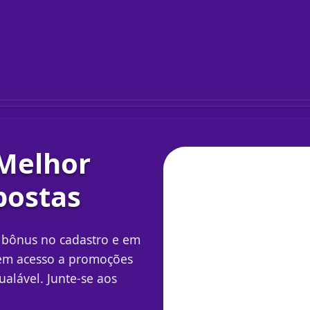
Melhor
postas
 bônus no cadastro e em
tem acesso a promoções
ualável. Junte-se aos