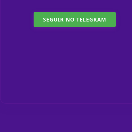
SEGUIR NO TELEGRAM