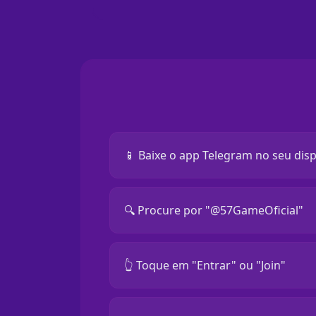
📱 Baixe o app Telegram no seu disp
🔍 Procure por "@57GameOficial"
👆 Toque em "Entrar" ou "Join"