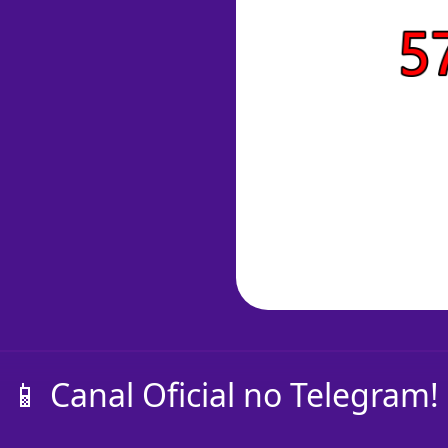
📱 Canal Oficial no Telegram!