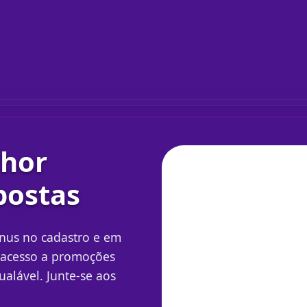
lhor
postas
nus no cadastro e em
 acesso a promoções
ualável. Junte-se aos