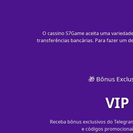
O cassino 57Game aceita uma variedade d
transferências bancárias. Para fazer um d
🎁 Bônus Exclu
VIP
Receba bônus exclusivos do Telegra
e códigos promocionai