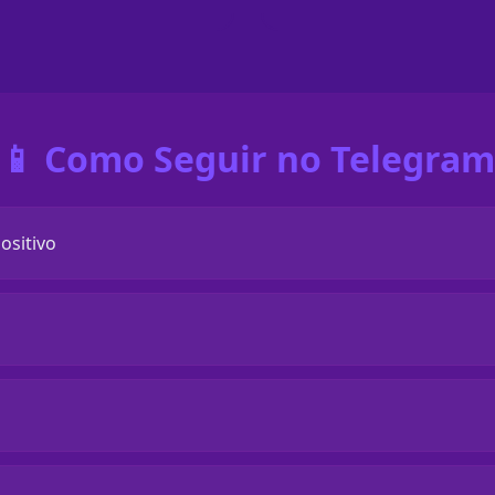
📱 Como Seguir no Telegram
ositivo