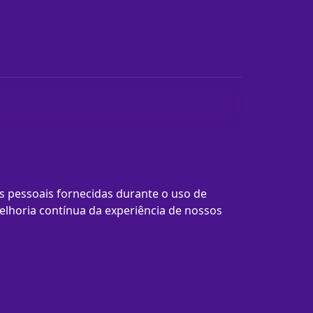
s pessoais fornecidas durante o uso de
elhoria contínua da experiência de nossos