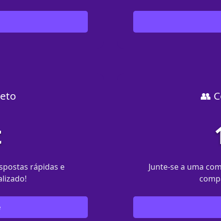
reto
👥 
t
espostas rápidas e
Junte-se a uma com
lizado!
compa
e