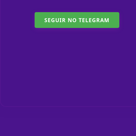
SEGUIR NO TELEGRAM