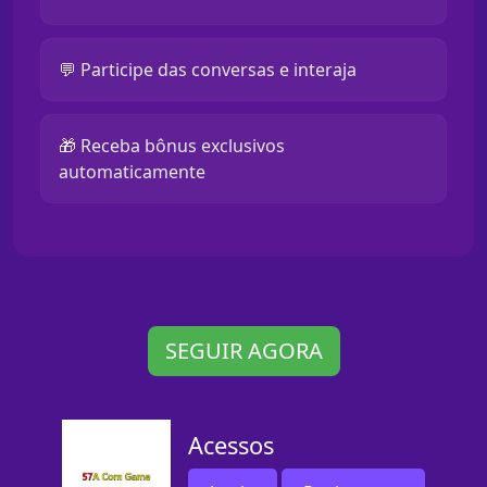
💬 Participe das conversas e interaja
🎁 Receba bônus exclusivos
automaticamente
SEGUIR AGORA
Acessos