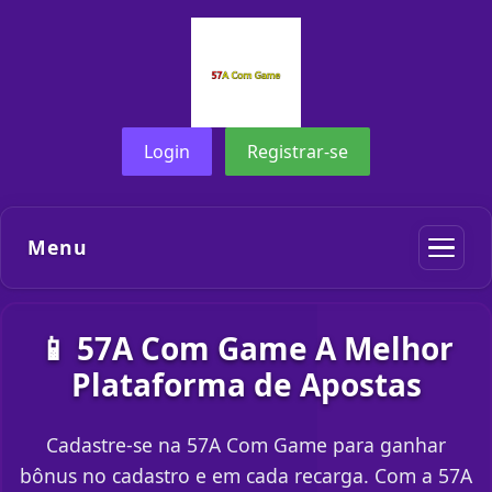
Login
Registrar-se
Menu
📱 57A Com Game A Melhor
Plataforma de Apostas
Cadastre-se na 57A Com Game para ganhar
bônus no cadastro e em cada recarga. Com a 57A