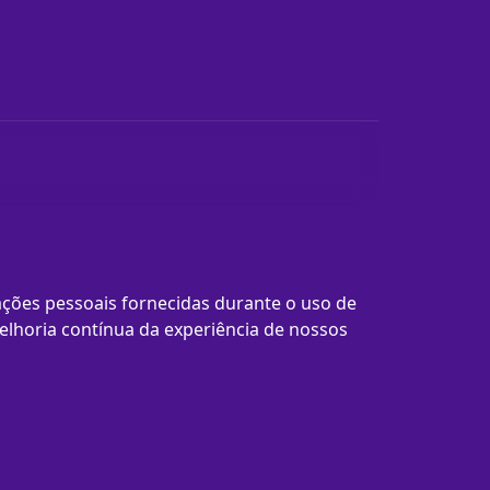
ações pessoais fornecidas durante o uso de
elhoria contínua da experiência de nossos