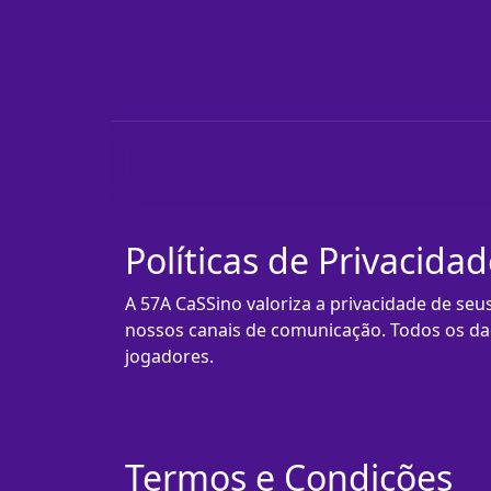
Políticas de Privacida
A 57A CaSSino valoriza a privacidade de se
nossos canais de comunicação. Todos os dad
jogadores.
Termos e Condições