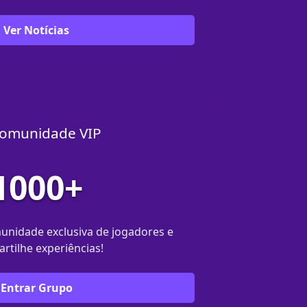
Ver Notícias
Comunidade VIP
1000+
unidade exclusiva de jogadores e
rtilhe experiências!
Entrar Grupo