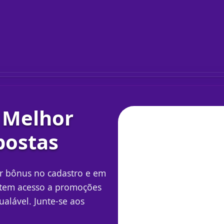
A Melhor
postas
r bônus no cadastro e em
 tem acesso a promoções
ualável. Junte-se aos