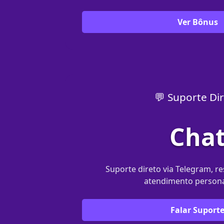
Ver Bônus
💬 Suporte Di
Cha
Suporte direto via Telegram, r
atendimento persona
Falar Suport