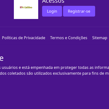
Acessos
Login
Registrar-se
Políticas de Privacidade
Termos e Condições
Sitemap
de
us usuários e está empenhada em proteger todas as inform
os coletados são utilizados exclusivamente para fins de m