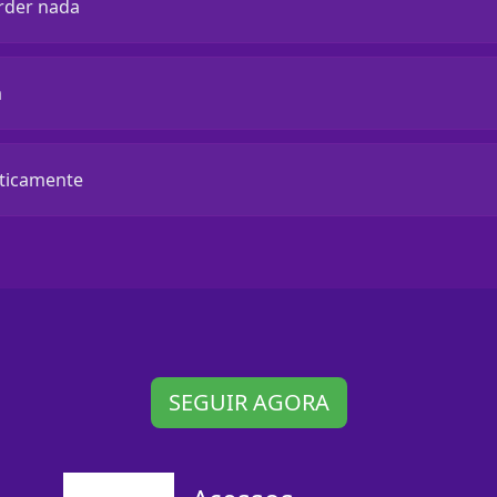
erder nada
a
aticamente
SEGUIR AGORA