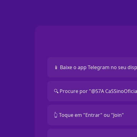
📱 Baixe o app Telegram no seu disp
🔍 Procure por "@57A CaSSinoOficia
👆 Toque em "Entrar" ou "Join"