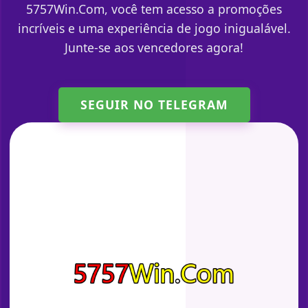
5757Win.Com, você tem acesso a promoções
incríveis e uma experiência de jogo inigualável.
Junte-se aos vencedores agora!
SEGUIR NO TELEGRAM