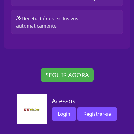
🎁 Receba bônus exclusivos
automaticamente
SEGUIR AGORA
Acessos
Login
Registrar-se