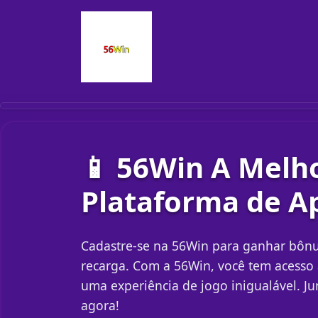
📱 56Win A Melh
Plataforma de A
Cadastre-se na 56Win para ganhar bônu
recarga. Com a 56Win, você tem acesso 
uma experiência de jogo inigualável. J
agora!