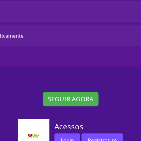
a
aticamente
SEGUIR AGORA
Acessos
Login
Registrar-se