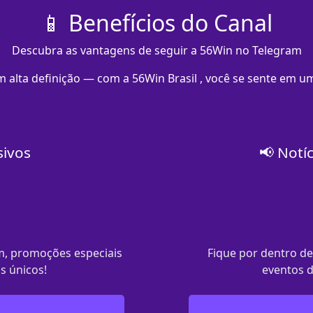
📱 Benefícios do Canal
Descubra as vantagens de seguir a 56Win no Telegram
 alta definição — com a 56Win Brasil , você se sente em u
sivos
📢 Notí
m, promoções especiais
Fique por dentro d
s únicos!
eventos d