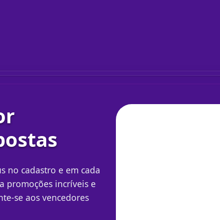
or
postas
s no cadastro e em cada
a promoções incríveis e
unte-se aos vencedores