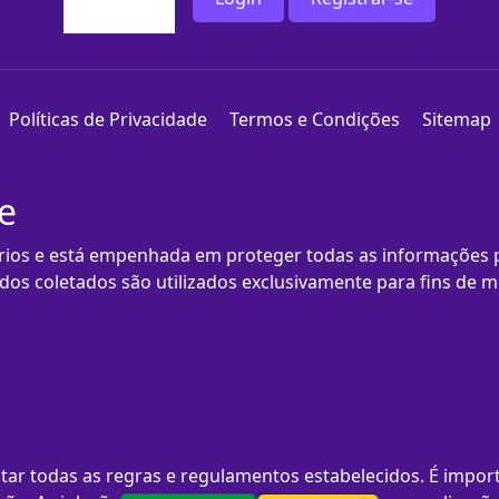
Políticas de Privacidade
Termos e Condições
Sitemap
de
ários e está empenhada em proteger todas as informações 
os coletados são utilizados exclusivamente para fins de m
r todas as regras e regulamentos estabelecidos. É import