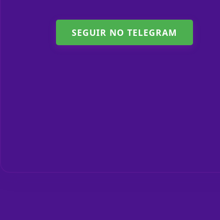
SEGUIR NO TELEGRAM