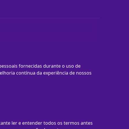
pessoais fornecidas durante o uso de
elhoria contínua da experiência de nossos
ante ler e entender todos os termos antes