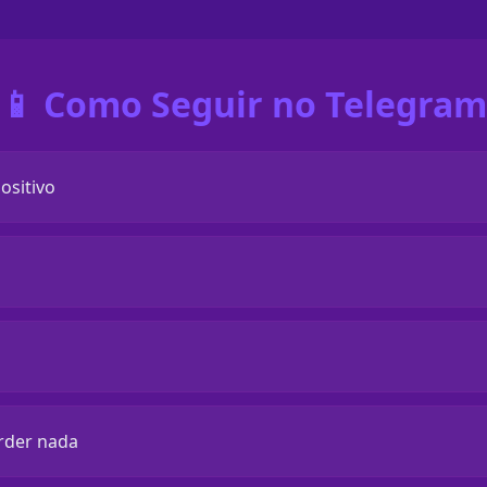
📱 Como Seguir no Telegram
ositivo
erder nada