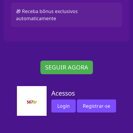
🎁 Receba bônus exclusivos
automaticamente
SEGUIR AGORA
Acessos
Login
Registrar-se