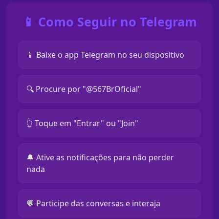
📱 Como Seguir no Telegram
📱 Baixe o app Telegram no seu dispositivo
🔍 Procure por "@567BrOficial"
👆 Toque em "Entrar" ou "Join"
🔔 Ative as notificações para não perder
nada
💬 Participe das conversas e interaja