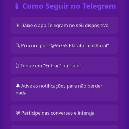
📱 Como Seguir no Telegram
📱 Baixe o app Telegram no seu dispositivo
🔍 Procure por "@56755 PlataformaOficial"
👆 Toque em "Entrar" ou "Join"
🔔 Ative as notificações para não perder
nada
💬 Participe das conversas e interaja