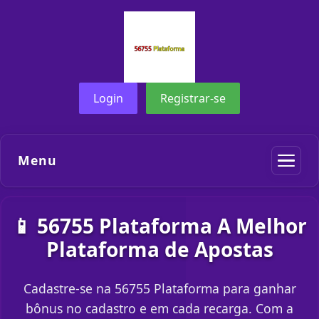
Login
Registrar-se
Menu
📱 56755 Plataforma A Melhor
Plataforma de Apostas
Cadastre-se na 56755 Plataforma para ganhar
bônus no cadastro e em cada recarga. Com a