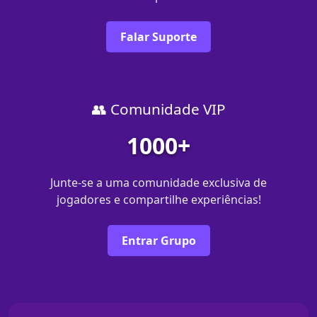
Falar Suporte
👥 Comunidade VIP
1000+
Junte-se a uma comunidade exclusiva de
jogadores e compartilhe experiências!
Entrar Grupo