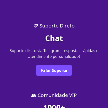
💬 Suporte Direto
Chat
Suporte direto via Telegram, respostas rápidas e
atendimento personalizado!
Falar Suporte
👥 Comunidade VIP
1000+