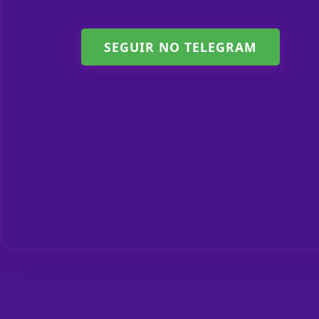
SEGUIR NO TELEGRAM