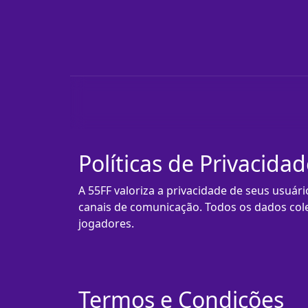
Políticas de Privacida
A 55FF valoriza a privacidade de seus usuá
canais de comunicação. Todos os dados cole
jogadores.
Termos e Condições