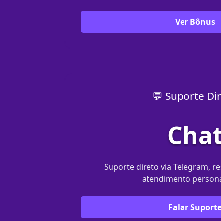
Ver Bônus
💬 Suporte Di
Cha
Suporte direto via Telegram, r
atendimento persona
Falar Suport