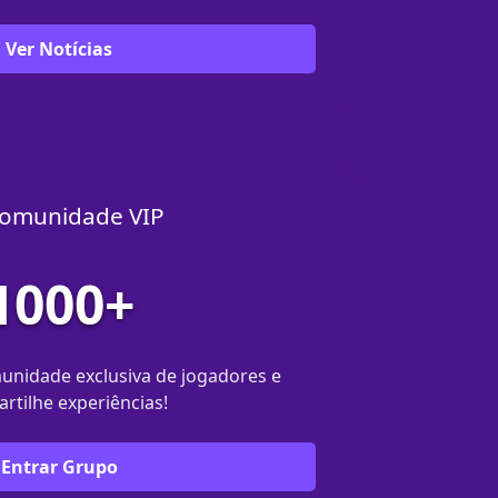
Ver Notícias
Comunidade VIP
1000+
unidade exclusiva de jogadores e
rtilhe experiências!
Entrar Grupo