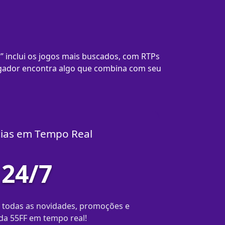
” inclui os jogos mais buscados, com RTPs
jogador encontra algo que combina com seu
cias em Tempo Real
24/7
e todas as novidades, promoções e
da 55FF em tempo real!