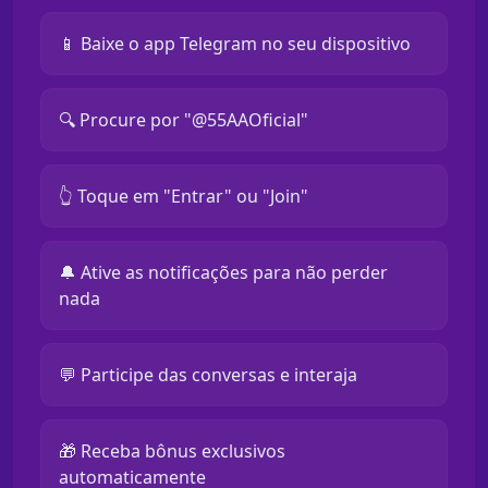
📱 Baixe o app Telegram no seu dispositivo
🔍 Procure por "@55AAOficial"
👆 Toque em "Entrar" ou "Join"
🔔 Ative as notificações para não perder
nada
💬 Participe das conversas e interaja
🎁 Receba bônus exclusivos
automaticamente