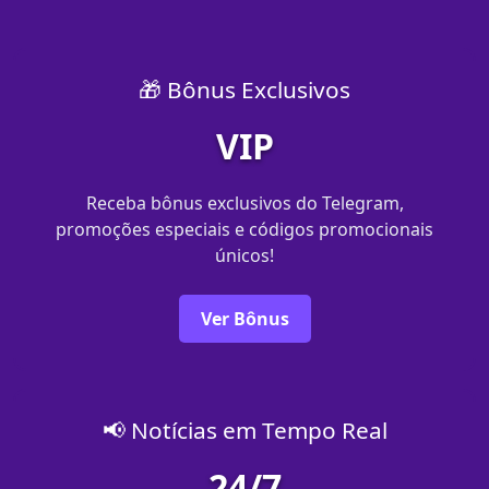
🎁 Bônus Exclusivos
VIP
Receba bônus exclusivos do Telegram,
promoções especiais e códigos promocionais
únicos!
Ver Bônus
📢 Notícias em Tempo Real
24/7