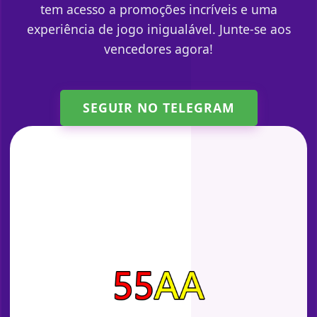
tem acesso a promoções incríveis e uma
experiência de jogo inigualável. Junte-se aos
vencedores agora!
SEGUIR NO TELEGRAM