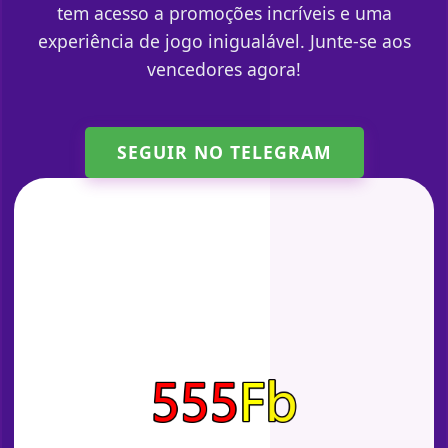
tem acesso a promoções incríveis e uma
experiência de jogo inigualável. Junte-se aos
vencedores agora!
SEGUIR NO TELEGRAM