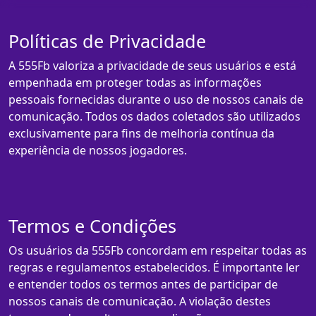
Políticas de Privacidade
A 555Fb valoriza a privacidade de seus usuários e está
empenhada em proteger todas as informações
pessoais fornecidas durante o uso de nossos canais de
comunicação. Todos os dados coletados são utilizados
exclusivamente para fins de melhoria contínua da
experiência de nossos jogadores.
Termos e Condições
Os usuários da 555Fb concordam em respeitar todas as
regras e regulamentos estabelecidos. É importante ler
e entender todos os termos antes de participar de
nossos canais de comunicação. A violação destes