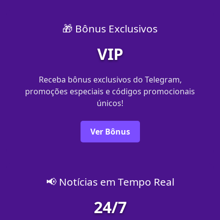
🎁 Bônus Exclusivos
VIP
Receba bônus exclusivos do Telegram,
promoções especiais e códigos promocionais
únicos!
Ver Bônus
📢 Notícias em Tempo Real
24/7