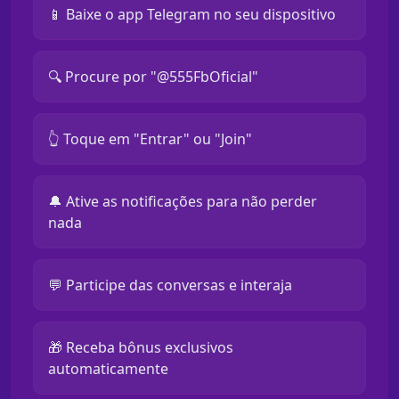
📱 Baixe o app Telegram no seu dispositivo
🔍 Procure por "@555FbOficial"
👆 Toque em "Entrar" ou "Join"
🔔 Ative as notificações para não perder
nada
💬 Participe das conversas e interaja
🎁 Receba bônus exclusivos
automaticamente