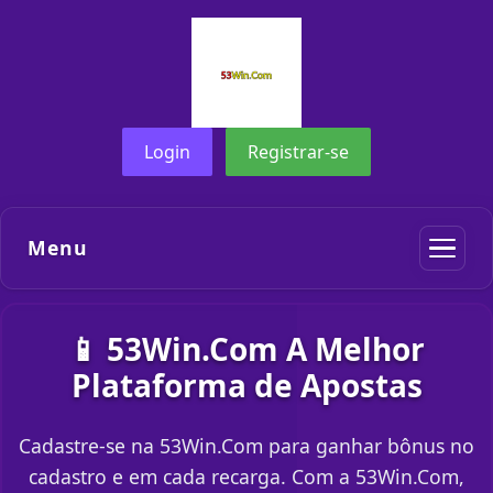
Login
Registrar-se
Menu
📱 53Win.Com A Melhor
Plataforma de Apostas
Cadastre-se na 53Win.Com para ganhar bônus no
cadastro e em cada recarga. Com a 53Win.Com,