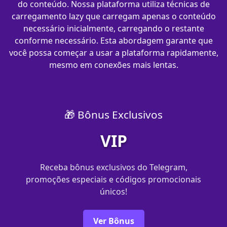
do conteúdo. Nossa plataforma utiliza técnicas de
carregamento lazy que carregam apenas o conteúdo
necessário inicialmente, carregando o restante
conforme necessário. Esta abordagem garante que
você possa começar a usar a plataforma rapidamente,
mesmo em conexões mais lentas.
🎁 Bônus Exclusivos
VIP
Receba bônus exclusivos do Telegram,
promoções especiais e códigos promocionais
únicos!
Ver Bônus