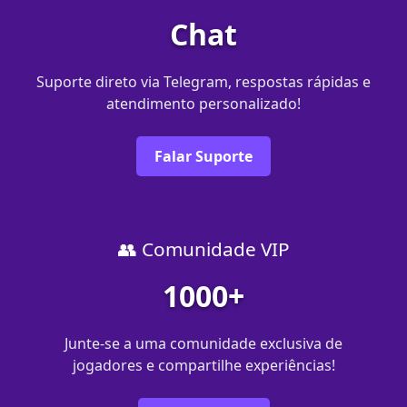
Chat
Suporte direto via Telegram, respostas rápidas e
atendimento personalizado!
Falar Suporte
👥 Comunidade VIP
1000+
Junte-se a uma comunidade exclusiva de
jogadores e compartilhe experiências!