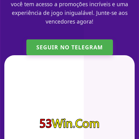
você tem acesso a promoções incríveis e uma
experiência de jogo inigualável. Junte-se aos
vencedores agora!
SEGUIR NO TELEGRAM