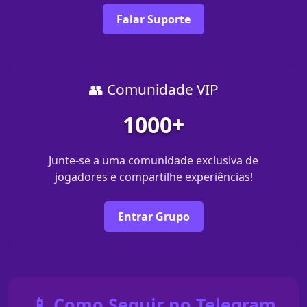
Falar Suporte
👥 Comunidade VIP
1000+
Junte-se a uma comunidade exclusiva de
jogadores e compartilhe experiências!
Entrar Grupo
📱 Como Seguir no Telegram