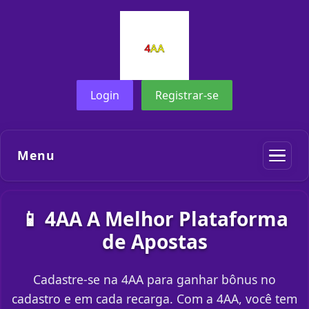
Login
Registrar-se
Menu
📱 4AA A Melhor Plataforma
de Apostas
Cadastre-se na 4AA para ganhar bônus no
cadastro e em cada recarga. Com a 4AA, você tem