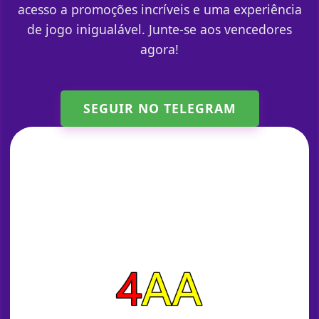
acesso a promoções incríveis e uma experiência
de jogo inigualável. Junte-se aos vencedores
agora!
SEGUIR NO TELEGRAM