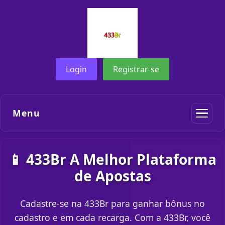
Login
Registrar-se
Menu
📱 433Br A Melhor Plataforma
de Apostas
Cadastre-se na 433Br para ganhar bônus no
cadastro e em cada recarga. Com a 433Br, você