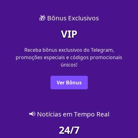
🎁 Bônus Exclusivos
VIP
Receba bônus exclusivos do Telegram,
promoções especiais e códigos promocionais
únicos!
Ver Bônus
📢 Notícias em Tempo Real
24/7