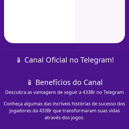
📱 Canal Oficial no Telegram!
📱 Benefícios do Canal
Descubra as vantagens de seguir a 433Br no Telegram
Conheça algumas das incríveis histórias de sucesso dos
jogadores da 433Br que transformaram suas vidas
através dos jogos.