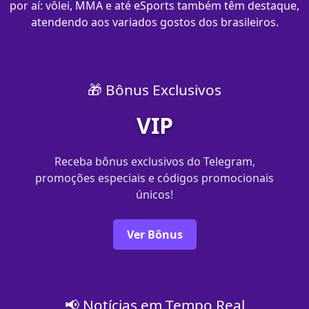
por aí: vôlei, MMA e até eSports também têm destaque,
atendendo aos variados gostos dos brasileiros.
🎁 Bônus Exclusivos
VIP
Receba bônus exclusivos do Telegram,
promoções especiais e códigos promocionais
únicos!
Ver Bônus
📢 Notícias em Tempo Real