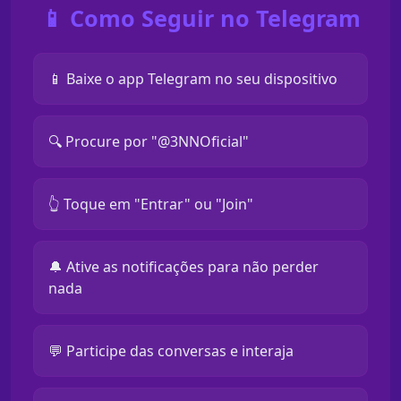
📱 Como Seguir no Telegram
📱 Baixe o app Telegram no seu dispositivo
🔍 Procure por "@3NNOficial"
👆 Toque em "Entrar" ou "Join"
🔔 Ative as notificações para não perder
nada
💬 Participe das conversas e interaja