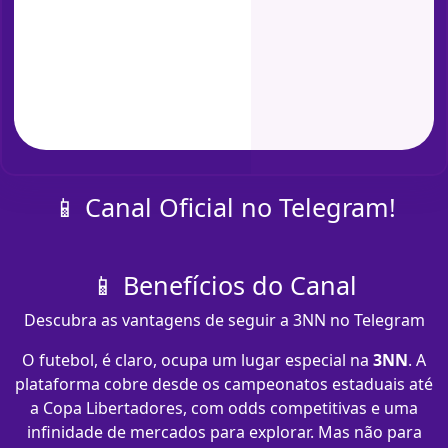
📱 Canal Oficial no Telegram!
📱 Benefícios do Canal
Descubra as vantagens de seguir a 3NN no Telegram
O futebol, é claro, ocupa um lugar especial na
3NN
. A
plataforma cobre desde os campeonatos estaduais até
a Copa Libertadores, com odds competitivas e uma
infinidade de mercados para explorar. Mas não para