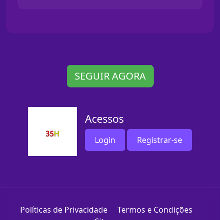
SEGUIR AGORA
Acessos
Login
Registrar-se
Políticas de Privacidade
Termos e Condições