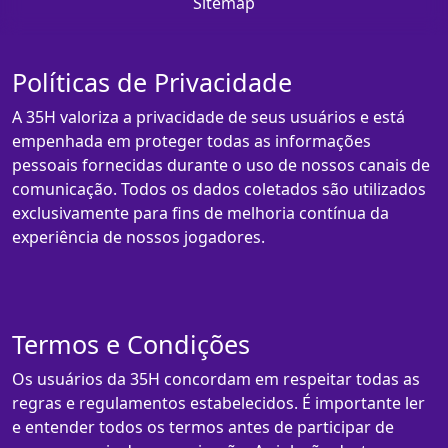
Sitemap
Políticas de Privacidade
A 35H valoriza a privacidade de seus usuários e está
empenhada em proteger todas as informações
pessoais fornecidas durante o uso de nossos canais de
comunicação. Todos os dados coletados são utilizados
exclusivamente para fins de melhoria contínua da
experiência de nossos jogadores.
Termos e Condições
Os usuários da 35H concordam em respeitar todas as
regras e regulamentos estabelecidos. É importante ler
e entender todos os termos antes de participar de