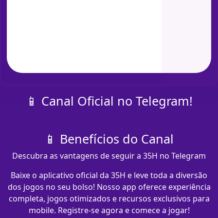
📱 Canal Oficial no Telegram!
📱 Benefícios do Canal
Descubra as vantagens de seguir a 35H no Telegram
Baixe o aplicativo oficial da 35H e leve toda a diversão
dos jogos no seu bolso! Nosso app oferece experiência
completa, jogos otimizados e recursos exclusivos para
mobile. Registre-se agora e comece a jogar!