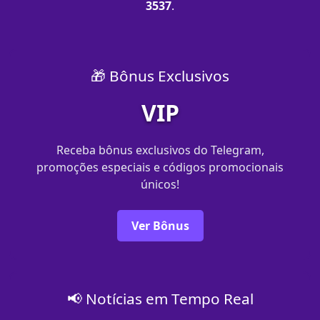
3537
.
🎁 Bônus Exclusivos
VIP
Receba bônus exclusivos do Telegram,
promoções especiais e códigos promocionais
únicos!
Ver Bônus
📢 Notícias em Tempo Real