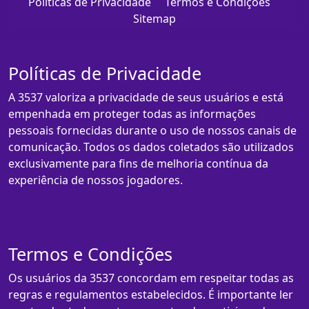
Políticas de Privacidade
Termos e Condições
Sitemap
Políticas de Privacidade
A 3537 valoriza a privacidade de seus usuários e está
empenhada em proteger todas as informações
pessoais fornecidas durante o uso de nossos canais de
comunicação. Todos os dados coletados são utilizados
exclusivamente para fins de melhoria contínua da
experiência de nossos jogadores.
Termos e Condições
Os usuários da 3537 concordam em respeitar todas as
regras e regulamentos estabelecidos. É importante ler