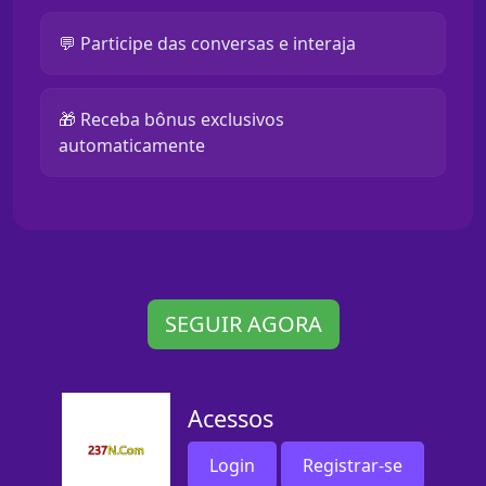
💬 Participe das conversas e interaja
🎁 Receba bônus exclusivos
automaticamente
SEGUIR AGORA
Acessos
Login
Registrar-se