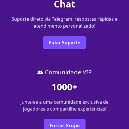
Chat
Suporte direto via Telegram, respostas rápidas e
atendimento personalizado!
Falar Suporte
👥 Comunidade VIP
1000+
Junte-se a uma comunidade exclusiva de
jogadores e compartilhe experiências!
Entrar Grupo