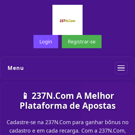
Login
Registrar-se
Menu
📱 237N.Com A Melhor
Plataforma de Apostas
Cadastre-se na 237N.Com para ganhar bônus no
cadastro e em cada recarga. Com a 237N.Com,