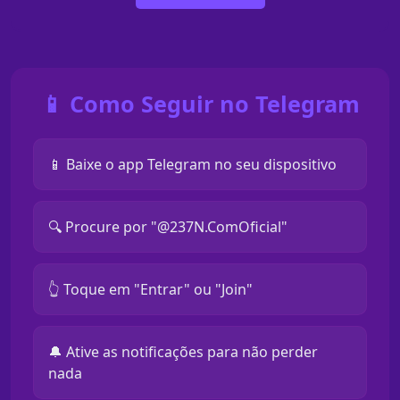
📱 Como Seguir no Telegram
📱 Baixe o app Telegram no seu dispositivo
🔍 Procure por "@237N.ComOficial"
👆 Toque em "Entrar" ou "Join"
🔔 Ative as notificações para não perder
nada