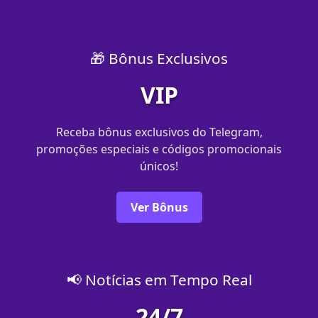
🎁 Bônus Exclusivos
VIP
Receba bônus exclusivos do Telegram,
promoções especiais e códigos promocionais
únicos!
Ver Bônus
📢 Notícias em Tempo Real
24/7