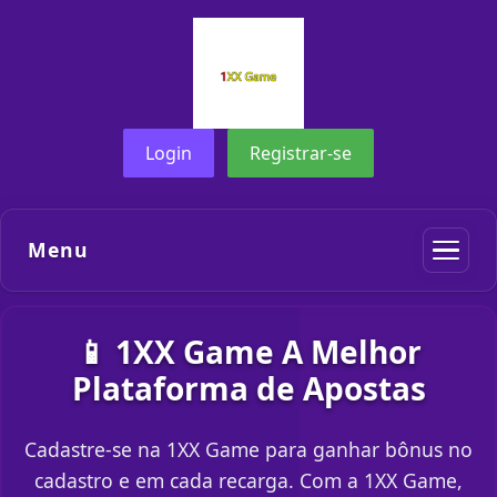
Login
Registrar-se
Menu
📱 1XX Game A Melhor
Plataforma de Apostas
Cadastre-se na 1XX Game para ganhar bônus no
cadastro e em cada recarga. Com a 1XX Game,