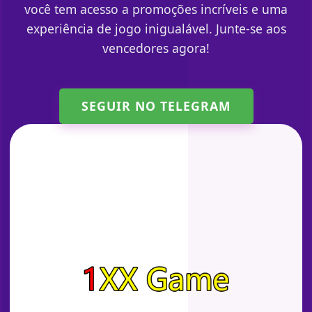
você tem acesso a promoções incríveis e uma
experiência de jogo inigualável. Junte-se aos
vencedores agora!
SEGUIR NO TELEGRAM